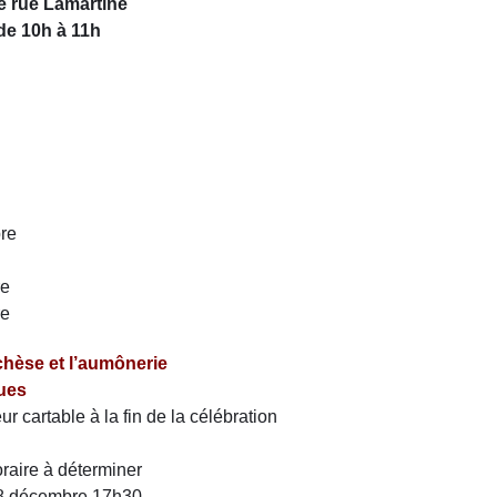
le rue Lamartine
de 10h à 11h
bre
re
re
chèse et l’aumônerie
ues
r cartable à la fin de la célébration
h
raire à déterminer
 18 décembre 17h30