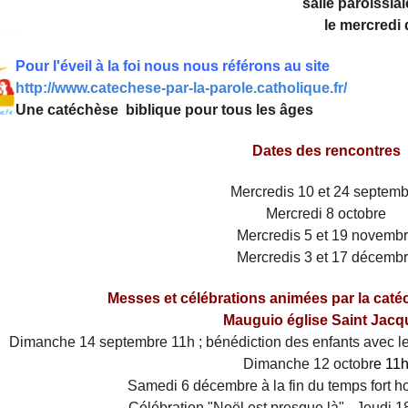
salle paroissia
le mercredi 
Pour l'éveil à la foi nous nous référons au site
http://www.catechese-par-la-
parole.catholique.fr/
Une catéchèse biblique pour tous les âges
Dates des rencontres
Mercredis 10 et 24 septem
Mercredi 8 octobre
Mercredis 5 et 19 novemb
Mercredis 3 et 17 décemb
Messes et célébrations animées par la caté
Mauguio église Saint Jacq
Dimanche 14 septembre 11h ; bénédiction des enfants avec leu
Dimanche 12 octobr
e 11
Samedi 6 décembre à la fin du temps fort ho
Célébration "Noël est presque là" - Jeudi