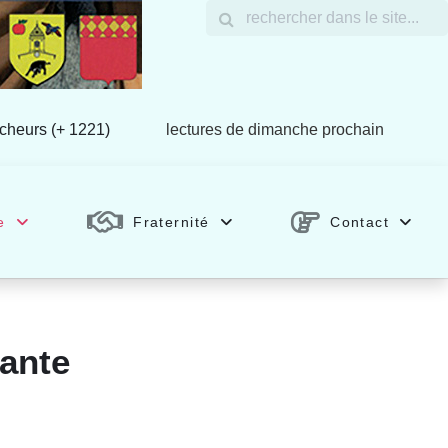
êcheurs (+ 1221)
lectures de dimanche prochain
e
Fraternité
Contact
iante